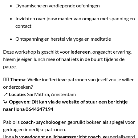
Dynamische en verdiepende oefeningen
Inzichten over jouw manier van omgaan met spanning en
contact
Ontspanning en herstel via yoga en meditatie
Deze workshop is geschikt voor
iedereen
, ongeacht ervaring.
Neem je eigen lunch mee of haal iets in de buurt tijdens de
pauze.
🧘‍♀️
Thema:
Welke ineffectieve patronen van jezelf zou je willen
onderzoeken
?
📍
Locatie:
Sai Mithra, Amsterdam
💫
Opgeven: Dit kan via de website of stuur een berichtje
naar Ilona 0644347194
Pablo is
coach-psycholoog
en gebruikt boksen als spiegel voor
gedrag en innerlijke patronen.
Ilona is
yogadocent en lichaamsgericht coach
, gespecialiseerd